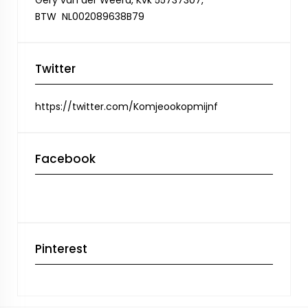
Gery van der Weerd, Kvk 55737307,
BTW NL002089638B79
Twitter
https://twitter.com/Komjeookopmijnf
Facebook
Pinterest