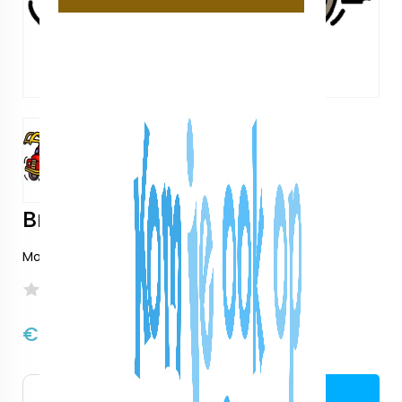
Brandweer Speurtocht
Model:
Brandweer Speurtocht
Nog niet beoordeeld
€7,50
excl. btw:
€6,20
Bestellen