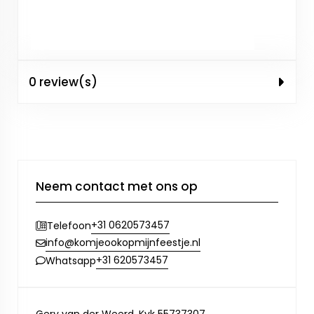
0 review(s)
Neem contact met ons op
+31 0620573457
Telefoon
info@komjeookopmijnfeestje.nl
+31 620573457
Whatsapp