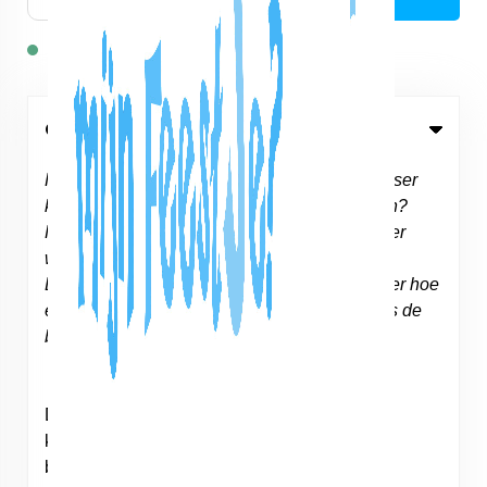
Op voorraad: 81
Omschrijving
Help! Jan de brandweerman is zijn brandblusser
kwijt…… Hoe moet hij nu de branden blussen?
Help jij Jan de brandweerman de brandblusser
weer terug te vinden?
Leer tijdens de zoektocht naar de brandblusser hoe
een echte brandweerman werkt en blus straks de
brand!
De
Brandweer speurtocht
is bedoeld voor
kinderen tussen de 4 en 8 jaar. Het draaiboek
bestaat uit 60 pagina’s met: