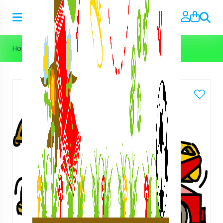
Zoeke
Home
>
Speurtochten
>
Brandweer Speurtocht