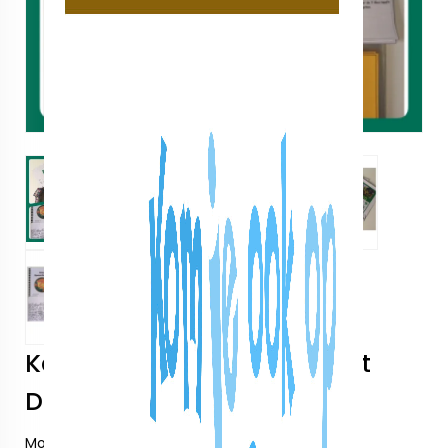
Kant en klaar combipakket
Dino
Model:
Kant en klaar combipakket Dino