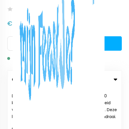
Nog niet beoordeeld
€30,50
excl. btw:
€25,21
Bestellen
Op voorraad: 2
Omschrijving
De speurtocht en de bingo is standaard voor 10
kinderen, maar kan eenvoudig worden uitgebreid
voor meer kinderen (meerprijs € 1,50 per kind). Deze
leuke speurtocht organiseer je in een handomdraai.