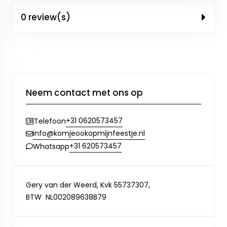
0 review(s)
Neem contact met ons op
+31 0620573457
Telefoon
info@komjeookopmijnfeestje.nl
+31 620573457
Whatsapp
Gery van der Weerd, Kvk 55737307,
BTW NL002089638B79