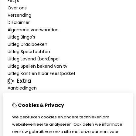
FAQ's
Over ons
Verzending
Disclaimer
Algemene voorwaarden
Uitleg Bingo's
Uitleg Draaiboeken
Uitleg Speurtochten
Uitleg Levend (bord)spel
Uitleg Spellen bekend van tv
Uitleg Kant en Klaar Feestpakket
Extra
Aanbiedingen
Klantenservice
Contact
Cookies & Privacy
Sitemap
We gebruiken cookies en andere technieken om
FAQ's
websiteverkeer te analyseren. Ook delen we informatie
Verzending
over uw gebruik van onze site met onze partners voor
Disclaimer