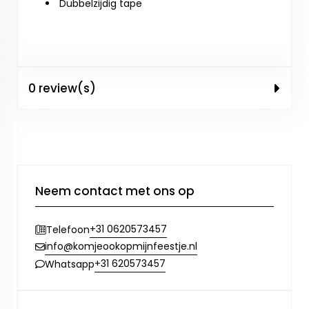
Dubbelzijdig tape
0 review(s)
Neem contact met ons op
+31 0620573457
Telefoon
info@komjeookopmijnfeestje.nl
+31 620573457
Whatsapp