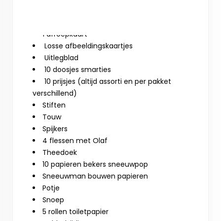
Crêpe papier
10 bingokaarten
1 afroepkaart
Losse afbeeldingskaartjes
Uitlegblad
10 doosjes smarties
10 prijsjes (altijd assorti en per pakket
verschillend)
Stiften
Touw
Spijkers
4 flessen met Olaf
Theedoek
10 papieren bekers sneeuwpop
Sneeuwman bouwen papieren
Potje
Snoep
5 rollen toiletpapier