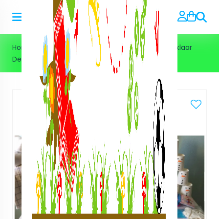
Zoeke
Home
>
Kant en klare feestpakketten
>
Kant en klaar
DeLuxe pakket Frozen