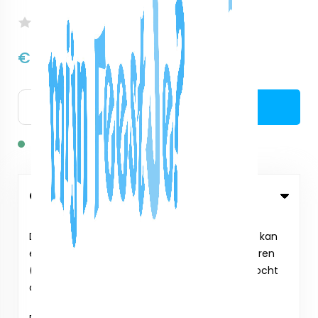
Nog niet beoordeeld
€65,00
excl. btw:
€53,72
Bestellen
Op voorraad: 1
Omschrijving
Dit pakket is standaard voor 10 kinderen, maar kan
eenvoudig worden uitgebreid voor meer kinderen
(meerprijs € 2,50 per kind). Deze leuke speurtocht
organiseer je in een handomdraai.