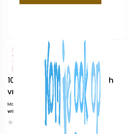
10 spellen voor een hilarisch
vrijgezellenfeest
Model:
10 spellen voor een hilarisch
vrijgezellenfeest
Nog niet beoordeeld