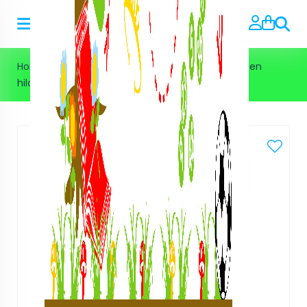
Zoeke
Home
>
Feestjes volwassenen
>
10 spellen voor een
hilarisch vrijgezellenfeest