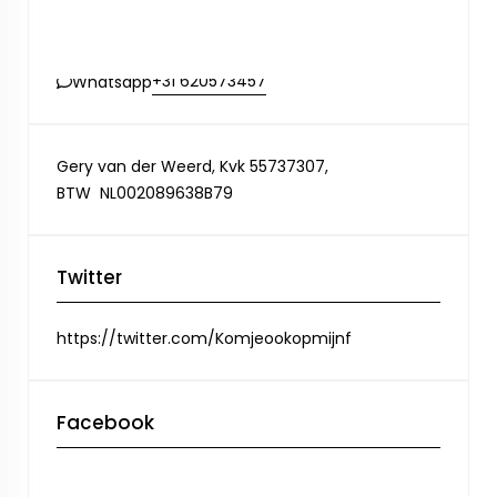
+31 0620573457
Telefoon
info@komjeookopmijnfeestje.nl
+31 620573457
Whatsapp
Gery van der Weerd, Kvk 55737307,
BTW NL002089638B79
Twitter
https://twitter.com/Komjeookopmijnf
Facebook