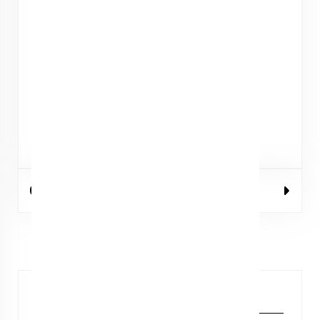
Spel Bingo battle
Spel Raad de jurk
Dronken Dobbelstenen
Bruid of Bruidegom
Gastenboek
Mijn wens voor de bruid
0 review(s)
Neem contact met ons op