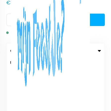
€3,00
excl. btw:
€2,48
Bestellen
Op voorraad: 97
Omschrijving
Inhoud draaiboek (25 pagina's):
Print tips
Korte uitleg spellen
Spel Ranking de bruid
Spel Ranking elkaar
Spel Check je handtas
Spel Woordpuzzel
Spel Vrijgezellen ABC
Spel Vrijgezellen 30 Seconds